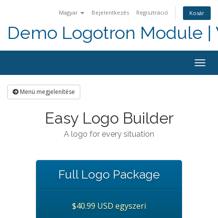
Magyar
Bejelentkezés
Regisztráció
Kosár
Demo Logotron Module | W
Togg
navig
Menü megjelenítése
Easy Logo Builder
A logo for every situation
Full Logo Package
$40.99 USD egyszeri