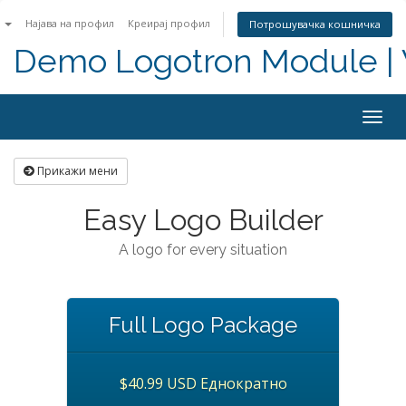
n
Најава на профил
Креирај профил
Потрошувачка кошничка
Demo Logotron Module | W
Togg
navig
Прикажи мени
Easy Logo Builder
A logo for every situation
Full Logo Package
$40.99 USD Еднократно